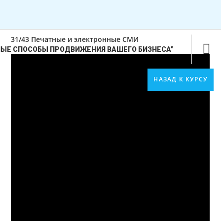
0 min
Помощь
|
Регистрация
|
Войти
31/43 Печатные и электронные СМИ
НЫЕ СПОСОБЫ ПРОДВИЖЕНИЯ ВАШЕГО БИЗНЕСА”
n
НАЗАД К КУРСУ
МИНИ-КУРС “СОВРЕМЕННЫЕ
СПОСОБЫ ПРОДВИЖЕНИЯ
ВАШЕГО БИЗНЕСА”
n